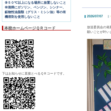
⑨５０℃以上になる場所に放置しないこと
⑩清掃にガソリン、ベンジン、シンナー、
鉱物性油脂類（グリス・ミシン油）等の有
2026/07/07
機溶剤を使用しないこと
放送委員会の発
本校ホームページＱＲコード
願いごとが叶い
下はお知らせに直接とべるＱＲコードです。