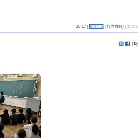
10:17 |
| 投票数(4) |
コメン
投票する
| by