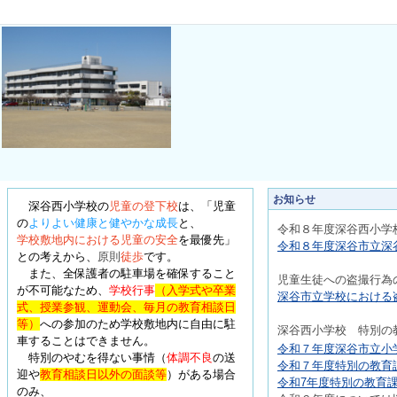
お知らせ
深谷西小学校の
児童の登下校
は、
「児童
の
よりよい健康と健やかな成長
と、
令和８年度深
谷西小学
学校敷地内における児童の安全
を最優先
」
令和８年度深谷市立深谷
との考えから、
原則
徒歩
です。
また、全保護者の駐車場を確保すること
児童生徒への盗撮行為
が不可能なため、
学校行事
（入学式や卒業
深谷市立学校における盗
式、授業参観、運動会、毎月の教育相談日
等）
への参加のため学校敷地内に自由に駐
深
谷西小学校 特別の
車することはできません。
令和７年度深谷市立小学
特別のやむを得ない事情
（
体調不良
の送
令和７年度特別の教育課
迎や
教育相談日以外の面談等
）
がある場合
令和7年度特別の教育課
のみ、