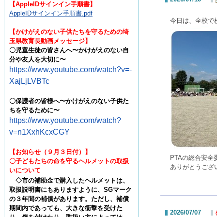
【
AppleIDサインイン手順書
】
AppleIDサインイン手順書.pdf
今日は、全校で
【かけがえのない子供たちを守るための埼
玉県教育長動画メッセージ】
〇児童生徒の皆さんへ〜かけがえのない自
分や友人を大切に〜
https://www.youtube.com/watch?v=-
XajLjLVBTc
〇
保護者の皆様へ〜かけがえのない子供た
ちを守るために〜
https://www.youtube.com/watch?
v=n1XxhKcxCGY
【お知らせ（９月３日付）】
PTAの総合安
〇子どもたちの命を守るヘルメットの取扱
ありがとうござ
いについて
◇
市の補助金で購入したヘルメットは、
取扱説明書にもありますように、
SG
マーク
の３年間の補償があります。た
だし、補償
期間内であっても、大きな衝撃を受けた
2026/07/07