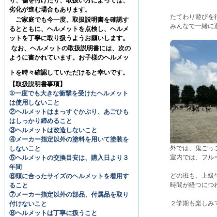
り、傷を付けたり、取扱い方によっては、
劣化が進む場合もあります。
たてわり遊びを
ご家庭でも今一度、取扱説明書を確認す
みんなで一緒に
るとともに、ヘルメットを点検し、ヘルメ
ットを丁寧に取り扱うようお願いします。
なお、ヘルメットの取扱説明書には、次の
ように書かれています。お子様のヘルメッ
トを時々確認していただけると幸いです。
【取扱説明書事項】
①一度でも大きな衝撃を受けたヘルメット
は使用しないこと
②ヘルメットはまっすぐかぶり、あごひも
はしっかり締めること
③ヘルメットは改造しないこと
④メーカー指定以外の塗料を用いて塗装を
外では、鬼ごっ
しないこと
室内では、フル
⑤ヘルメットの交換目安は、購入日より３
年間
どの班も、上級
⑥頭に合ったサイズのヘルメットを着用す
時間が経つにつ
ること
⑦メーカー指定以外の部品、付属品を取り
２学期も楽しみ
付けないこと
⑧ヘルメットは丁寧に扱うこと