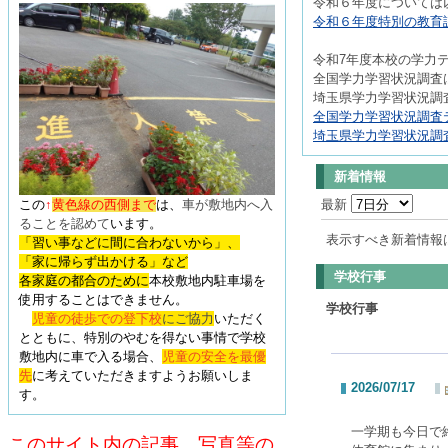
令和６年度については
令和６年度特別の教育課
令和7年度本校の学力
全国学力学習状況調査は
埼玉県学力学習状況調査
全国学力学習状況調査テ
埼玉県学力学習状況調査
新着情報
この
↑
黄色線の西側まで
は、
車が敷地内へ入
最新
ることを認めて
います
。
表示すべき新着情報
「習い事などに間に合わないから」、
「家に帰らず出かける」など
学校行事
各家庭の都合のために
本校敷地内駐車場を
使用することはできません。
学校行事
児童の徒歩での登下校
にご協力
いただく
とともに、特別のやむを得ない事情で学校
敷地内に車で入る場合、
児童の安全を最優
先
に考えていただきますようお願いしま
2026/07/17
す。
一学期も今日で
このサイト内の記事、写真等の