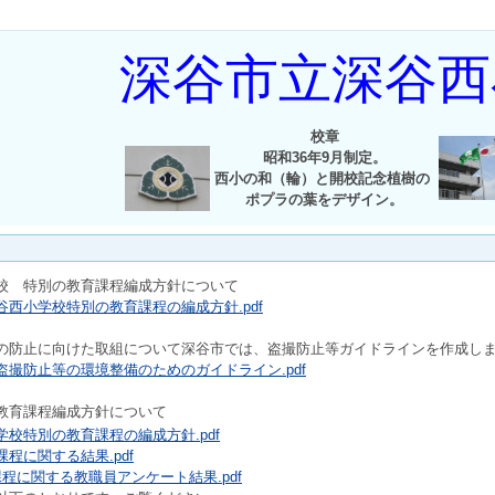
深谷市立深谷西
校章
昭和36年9月制定。
西小の和（輪）と開校記念植樹の
ポプラの葉をデザイン。
校 特別の教育課程編成方針について
西小学校特別の教育課程の編成方針.pdf
の防止に向けた取組について深谷市では、盗撮防止等ガイドラインを作成し
撮防止等の環境整備のためのガイドライン.pdf
教育課程編成方針について
校特別の教育課程の編成方針.pdf
程に関する結果.pdf
程に関する教職員アンケート結果.pdf