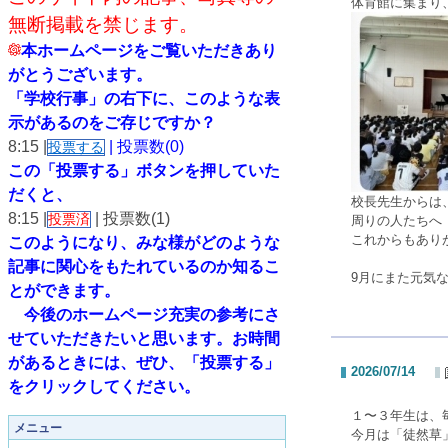
体育館に集まり
無断掲載を禁じます。
本ホームページをご覧いただきあり
がとうございます。
「学校行事」の右下に、このような表
示があるのをご存じですか？
8:15 |
| 投票数(0)
投票する
この「投票する」ボタンを押していた
だくと、
校長先生からは
8:15 |
| 投票数(1)
投票済
周りの人たちへ
これからもあり
このようになり、
みな様がどのような
記事に関心をもたれているのか知るこ
9月にまた元気
とができます。
今後のホームページ充実の参考にさ
せていただきたいと思います。
お時間
があるときには、ぜひ、「投票する」
2026/07/14
をクリックしてください。
１〜３年生は、
メニュー
今月は「徒然草