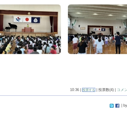
10:36 |
| 投票数(4) |
コメン
投票する
| by