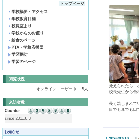
トップページ
学校概要・アクセス
学校教育目標
校長室より
学校からのお便り
給食のページ
PTA・学校応援団
学区探訪
学習のページ
閲覧状況
覚えられたら、
オンラインユーザー
5人
校長先生から合
来訪者数
長く親しまれて
目でも耳でも口
Counter
since 2011.8.3
お知らせ
2026/07/10