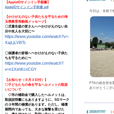
【
AppleIDサインイン手順書
】
AppleIDサインイン手順書.pdf
今日は、全校で
【かけがえのない子供たちを守るための埼
玉県教育長動画メッセージ】
〇児童生徒の皆さんへ〜かけがえのない自
分や友人を大切に〜
https://www.youtube.com/watch?v=-
XajLjLVBTc
〇
保護者の皆様へ〜かけがえのない子供た
ちを守るために〜
https://www.youtube.com/watch?
v=n1XxhKcxCGY
【お知らせ（９月３日付）】
PTAの総合安
〇子どもたちの命を守るヘルメットの取扱
ありがとうござ
いについて
◇
市の補助金で購入したヘルメットは、
取扱説明書にもありますように、
SG
マーク
の３年間の補償があります。た
だし、補償
期間内であっても、大きな衝撃を受けた
2026/07/07