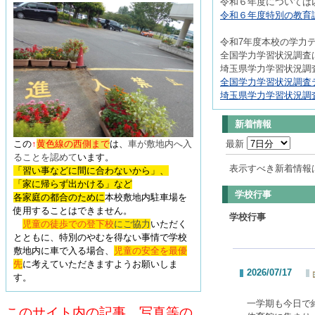
令和６年度については
令和６年度特別の教育課
令和7年度本校の学力
全国学力学習状況調査は
埼玉県学力学習状況調査
全国学力学習状況調査テ
埼玉県学力学習状況調査
新着情報
この
↑
黄色線の西側まで
は、
車が敷地内へ入
最新
ることを認めて
います
。
表示すべき新着情報
「習い事などに間に合わないから」、
「家に帰らず出かける」など
学校行事
各家庭の都合のために
本校敷地内駐車場を
使用することはできません。
学校行事
児童の徒歩での登下校
にご協力
いただく
とともに、特別のやむを得ない事情で学校
敷地内に車で入る場合、
児童の安全を最優
先
に考えていただきますようお願いしま
2026/07/17
す。
一学期も今日で
このサイト内の記事、写真等の