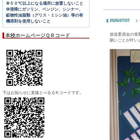
⑨５０℃以上になる場所に放置しないこと
⑩清掃にガソリン、ベンジン、シンナー、
鉱物性油脂類（グリス・ミシン油）等の有
2026/07/07
機溶剤を使用しないこと
放送委員会の発
本校ホームページＱＲコード
願いごとが叶い
下はお知らせに直接とべるＱＲコードです。