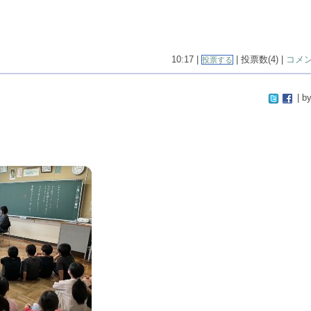
10:17 |
| 投票数(4) |
コメン
投票する
| by