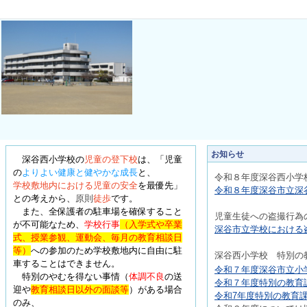
お知らせ
深谷西小学校の
児童の登下校
は、
「児童
の
よりよい健康と健やかな成長
と、
令和８年度深
谷西小学
学校敷地内における児童の安全
を最優先
」
令和８年度深谷市立深谷
との考えから、
原則
徒歩
です。
また、全保護者の駐車場を確保すること
児童生徒への盗撮行為
が不可能なため、
学校行事
（入学式や卒業
深谷市立学校における盗
式、授業参観、運動会、毎月の教育相談日
等）
への参加のため学校敷地内に自由に駐
深
谷西小学校 特別の
車することはできません。
令和７年度深谷市立小学
特別のやむを得ない事情
（
体調不良
の送
令和７年度特別の教育課
迎や
教育相談日以外の面談等
）
がある場合
令和7年度特別の教育課
のみ、