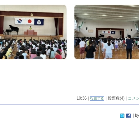
10:36 |
| 投票数(4) |
コメン
投票する
| by