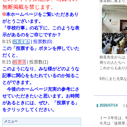
体育館に集まり
無断掲載を禁じます。
本ホームページをご覧いただきあり
がとうございます。
「学校行事」の右下に、このような表
示があるのをご存じですか？
8:15 |
| 投票数(0)
投票する
この「投票する」ボタンを押していた
だくと、
校長先生からは
8:15 |
| 投票数(1)
投票済
周りの人たちへ
これからもあり
このようになり、
みな様がどのような
記事に関心をもたれているのか知るこ
9月にまた元気
とができます。
今後のホームページ充実の参考にさ
せていただきたいと思います。
お時間
があるときには、ぜひ、「投票する」
2026/07/14
をクリックしてください。
１〜３年生は、
メニュー
今月は「徒然草