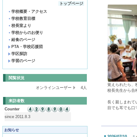
トップページ
学校概要・アクセス
学校教育目標
校長室より
学校からのお便り
給食のページ
PTA・学校応援団
学区探訪
学習のページ
閲覧状況
覚えられたら、
オンラインユーザー
4人
校長先生から合
来訪者数
長く親しまれて
目でも耳でも口
Counter
since 2011.8.3
お知らせ
2026/07/10