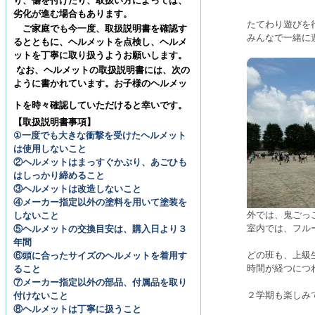
り、傷を付けたり、取扱い方によっては、
劣化が進む場合もあります。
たてわり遊びを
ご家庭でも今一度、取扱説明書を確認す
みんなで一緒に
るとともに、ヘルメットを点検し、ヘルメ
ットを丁寧に取り扱うようお願いします。
なお、ヘルメットの取扱説明書には、次の
ように書かれています。お子様のヘルメッ
トを時々確認していただけると幸いです。
【取扱説明書事項】
①一度でも大きな衝撃を受けたヘルメット
は使用しないこと
②ヘルメットはまっすぐかぶり、あごひも
はしっかり締めること
③ヘルメットは改造しないこと
④メーカー指定以外の塗料を用いて塗装を
外では、鬼ごっ
しないこと
室内では、フル
⑤ヘルメットの交換目安は、購入日より３
年間
どの班も、上級
⑥頭に合ったサイズのヘルメットを着用す
時間が経つにつ
ること
⑦メーカー指定以外の部品、付属品を取り
２学期も楽しみ
付けないこと
⑧ヘルメットは丁寧に扱うこと