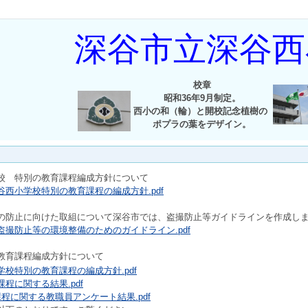
深谷市立深谷西
校章
昭和36年9月制定。
西小の和（輪）と開校記念植樹の
ポプラの葉をデザイン。
校 特別の教育課程編成方針について
西小学校特別の教育課程の編成方針.pdf
の防止に向けた取組について深谷市では、盗撮防止等ガイドラインを作成し
撮防止等の環境整備のためのガイドライン.pdf
教育課程編成方針について
校特別の教育課程の編成方針.pdf
程に関する結果.pdf
程に関する教職員アンケート結果.pdf