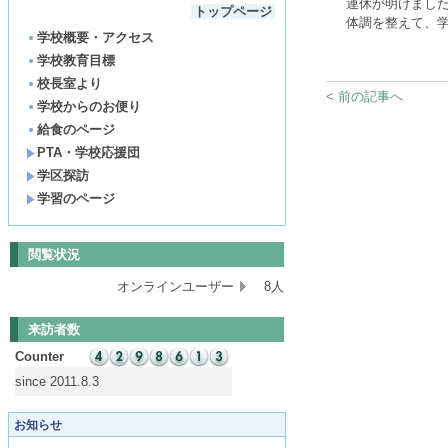
連休が明けまし
トップページ
体調を整えて、
学校概要・アクセス
学校教育目標
校長室より
< 前の記事へ
学校からのお便り
給食のページ
PTA・学校応援団
学区探訪
学習のページ
閲覧状況
オンラインユーザー
8人
来訪者数
Counter
since 2011.8.3
お知らせ