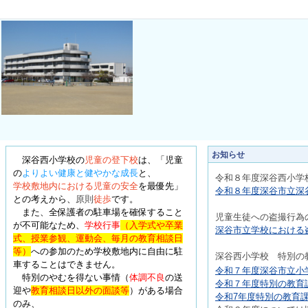
お知らせ
深谷西小学校の
児童の登下校
は、
「児童
の
よりよい健康と健やかな成長
と、
令和８年度深
谷西小学
学校敷地内における児童の安全
を最優先
」
令和８年度深谷市立深谷
との考えから、
原則
徒歩
です。
また、全保護者の駐車場を確保すること
児童生徒への盗撮行為
が不可能なため、
学校行事
（入学式や卒業
深谷市立学校における盗
式、授業参観、運動会、毎月の教育相談日
等）
への参加のため学校敷地内に自由に駐
深
谷西小学校 特別の
車することはできません。
令和７年度深谷市立小学
特別のやむを得ない事情
（
体調不良
の送
令和７年度特別の教育課
迎や
教育相談日以外の面談等
）
がある場合
令和7年度特別の教育課
のみ、