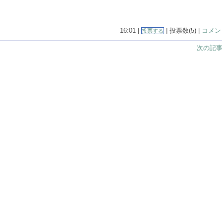
16:01 |
| 投票数(5) |
コメント
投票する
次の記事