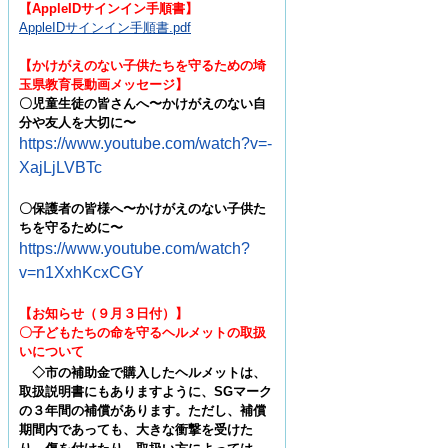
【
AppleIDサインイン手順書
】
AppleIDサインイン手順書.pdf
【かけがえのない子供たちを守るための埼
玉県教育長動画メッセージ】
〇児童生徒の皆さんへ〜かけがえのない自
分や友人を大切に〜
https://www.youtube.com/watch?v=-
XajLjLVBTc
〇
保護者の皆様へ〜かけがえのない子供た
ちを守るために〜
https://www.youtube.com/watch?
v=n1XxhKcxCGY
【お知らせ（９月３日付）】
〇子どもたちの命を守るヘルメットの取扱
いについて
◇
市の補助金で購入したヘルメットは、
取扱説明書にもありますように、
SG
マーク
の３年間の補償があります。た
だし、補償
期間内であっても、大きな衝撃を受けた