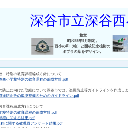
深谷市立深谷西
校章
昭和36年9月制定。
西小の和（輪）と開校記念植樹の
ポプラの葉をデザイン。
校 特別の教育課程編成方針について
西小学校特別の教育課程の編成方針.pdf
の防止に向けた取組について深谷市では、盗撮防止等ガイドラインを作成し
撮防止等の環境整備のためのガイドライン.pdf
教育課程編成方針について
校特別の教育課程の編成方針.pdf
程に関する結果.pdf
程に関する教職員アンケート結果.pdf