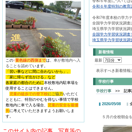
令和６年度については
令和６年度特別の教育課
令和7年度本校の学力
全国学力学習状況調査は
埼玉県学力学習状況調査
全国学力学習状況調査テ
埼玉県学力学習状況調査
新着情報
この
↑
黄色線の西側まで
は、
車が敷地内へ入
最新
ることを認めて
います
。
表示すべき新着情報
「習い事などに間に合わないから」、
「家に帰らず出かける」など
学校行事
各家庭の都合のために
本校敷地内駐車場を
使用することはできません。
学校行事
>> 記事
児童の徒歩での登下校
にご協力
いただく
とともに、特別のやむを得ない事情で学校
2026/05/08
敷地内に車で入る場合、
児童の安全を最優
先
に考えていただきますようお願いしま
す。
５月の全校朝会
このサイト内の記事、写真等の