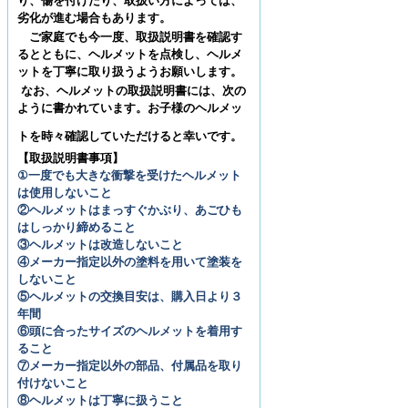
り、傷を付けたり、取扱い方によっては、
劣化が進む場合もあります。
ご家庭でも今一度、取扱説明書を確認す
るとともに、ヘルメットを点検し、ヘルメ
ットを丁寧に取り扱うようお願いします。
なお、ヘルメットの取扱説明書には、次の
ように書かれています。お子様のヘルメッ
トを時々確認していただけると幸いです。
【取扱説明書事項】
①一度でも大きな衝撃を受けたヘルメット
は使用しないこと
②ヘルメットはまっすぐかぶり、あごひも
はしっかり締めること
③ヘルメットは改造しないこと
④メーカー指定以外の塗料を用いて塗装を
しないこと
⑤ヘルメットの交換目安は、購入日より３
年間
⑥頭に合ったサイズのヘルメットを着用す
ること
⑦メーカー指定以外の部品、付属品を取り
付けないこと
⑧ヘルメットは丁寧に扱うこと