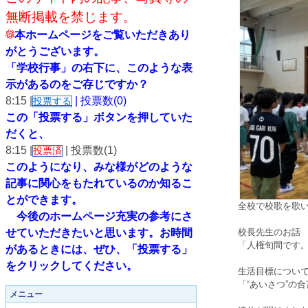
無断掲載を禁じます。
本ホームページをご覧いただきあり
がとうございます。
「学校行事」の右下に、このような表
示があるのをご存じですか？
8:15 |
| 投票数(0)
投票する
この「投票する」ボタンを押していた
だくと、
8:15 |
| 投票数(1)
投票済
このようになり、
みな様がどのような
記事に関心をもたれているのか知るこ
とができます。
全校で校歌を歌
今後のホームページ充実の参考にさ
せていただきたいと思います。
お時間
校長先生のお話
「人権旬間です。
があるときには、ぜひ、「投票する」
をクリックしてください。
生活目標につい
「“あいさつ”の
メニュー