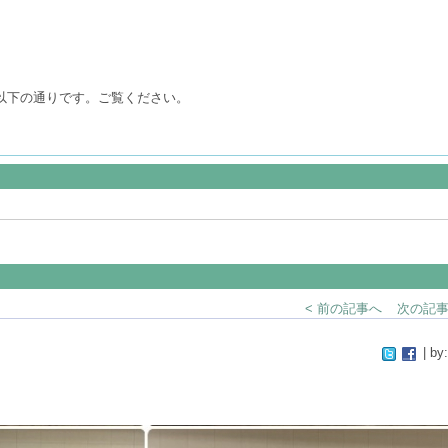
は以下の通りです。ご覧ください。
< 前の記事へ
次の記事
| by: