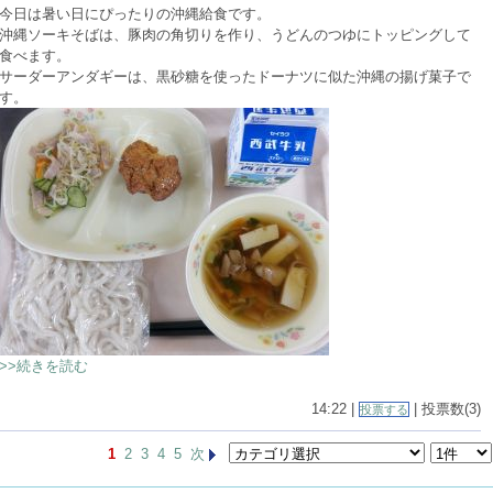
今日は暑い日にぴったりの沖縄給食です。
沖縄ソーキそばは、豚肉の角切りを作り、うどんのつゆにトッピングして
食べます。
サーダーアンダギーは、黒砂糖を使ったドーナツに似た沖縄の揚げ菓子で
す。
>>続きを読む
14:22 |
| 投票数(3)
投票する
1
2
3
4
5
次