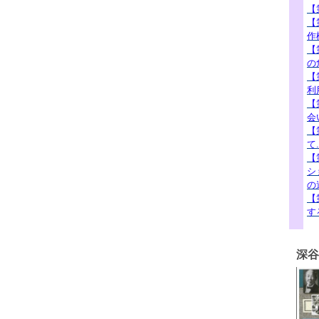
【
【
作
【
の
【
利
【
会
【
て.
【
シ
の
【
す
深谷