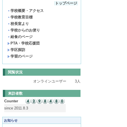
トップページ
学校概要・アクセス
学校教育目標
校長室より
学校からのお便り
給食のページ
PTA・学校応援団
学区探訪
学習のページ
閲覧状況
オンラインユーザー
3人
来訪者数
Counter
since 2011.8.3
お知らせ