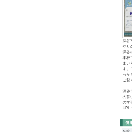
深谷
やり
深谷
本校
まい
す。
っか
ご覧
深谷
の誓
の学
URL
健
名前