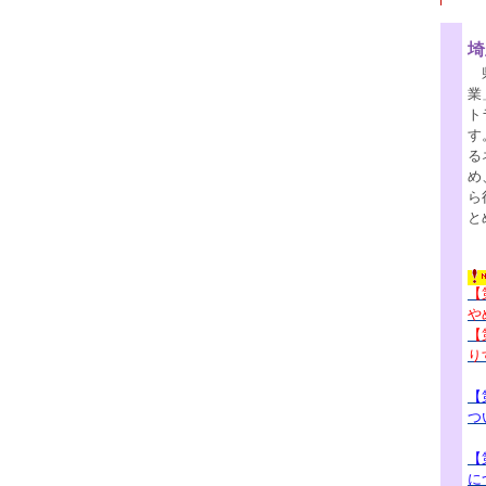
埼
県
業
ト
す
る
め
ら
と
【
や
【
り
【
つ
【
に