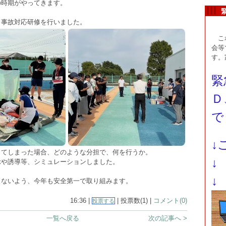
の時期がやってきます。
、事故対応研修を行いました。
これ
会等
す。
緊
Ｄ
で
↓
きてしまった場合、どのような分担で、何を行うか。
↓
示や誘導等、シミュレーションしました。
↓
らないよう、今年も安全第一で取り組みます。
16:36 |
| 投票数(1) |
コメント(0)
投票する
一覧へ戻る
次の記事へ >