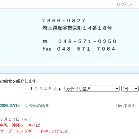
ログイン
〒３６６－０８２７
埼玉県深谷市栄町１４番１８号
℡ ０４８－５７１－０２５０
Fax ０４８－５７１－７０６４
の給食を紹介します!
1
2
3
4
5
次
2026/07/15
今日の給食
| by:
栄養士
７月１４日（火）
牛乳 沖縄ソーキそば
サーダーアンダギー もやしのナムル