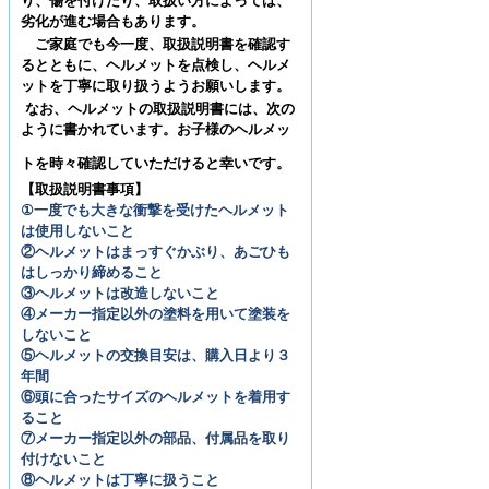
り、傷を付けたり、取扱い方によっては、
劣化が進む場合もあります。
ご家庭でも今一度、取扱説明書を確認す
るとともに、ヘルメットを点検し、ヘルメ
ットを丁寧に取り扱うようお願いします。
なお、ヘルメットの取扱説明書には、次の
ように書かれています。お子様のヘルメッ
トを時々確認していただけると幸いです。
【取扱説明書事項】
①一度でも大きな衝撃を受けたヘルメット
は使用しないこと
②ヘルメットはまっすぐかぶり、あごひも
はしっかり締めること
③ヘルメットは改造しないこと
④メーカー指定以外の塗料を用いて塗装を
しないこと
⑤ヘルメットの交換目安は、購入日より３
年間
⑥頭に合ったサイズのヘルメットを着用す
ること
⑦メーカー指定以外の部品、付属品を取り
付けないこと
⑧ヘルメットは丁寧に扱うこと