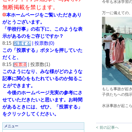
今年も水泳学習
無断掲載を禁じます。
万一に備えての
本ホームページをご覧いただきあり
がとうございます。
「学校行事」の右下に、このような表
示があるのをご存じですか？
8:15 |
| 投票数(0)
投票する
この「投票する」ボタンを押していた
だくと、
8:15 |
| 投票数(1)
投票済
このようになり、
みな様がどのような
記事に関心をもたれているのか知るこ
とができます。
もしも事故が起
今後のホームページ充実の参考にさ
子供たちへの指
せていただきたいと思います。
お時間
水泳事故が起こ
があるときには、ぜひ、「投票する」
をクリックしてください。
メニュー
< 前の記事へ