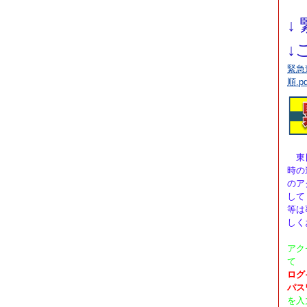
↓
↓
緊急
順.pd
東日
時の
のア
して
等は
しく
アク
て
ログイ
パス
を入