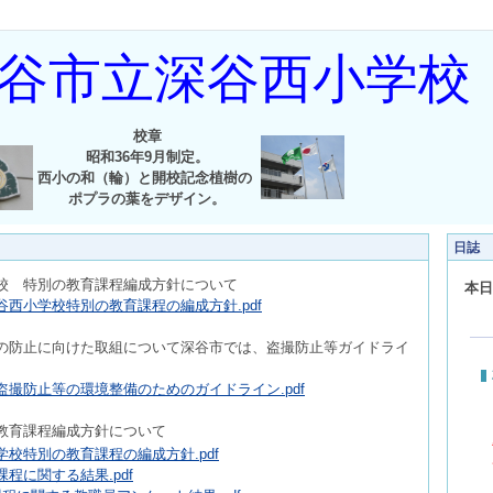
谷市立深谷西小学校
校章
昭和36年9月制定。
西小の和（輪）と開校記念植樹の
ポプラの葉をデザイン。
日誌
校 特別の教育課程編成方針について
本日
西小学校特別の教育課程の編成方針.pdf
の防止に向けた取組について深谷市では、盗撮防止等ガイドライ
撮防止等の環境整備のためのガイドライン.pdf
教育課程編成方針について
校特別の教育課程の編成方針.pdf
程に関する結果.pdf