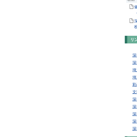
リ
深
深
埼
埼
彩
文
深
深
深
深
深