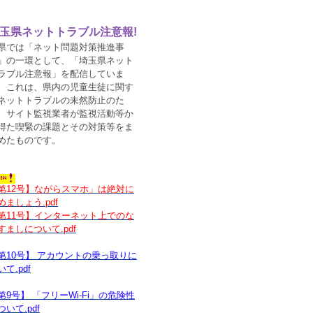
玉県ネットトラブル注意報!
では「ネット問題対策推進事
」の一環として、「埼玉県ネット
ラブル注意報」を配信していま
。これは、県内の児童生徒に関す
ネットトラブルの未然防止のた
、サイト監視業者が監視活動等か
得た喫緊の課題とその対策等をま
めたものです。
第12号】ながらスマホ」は絶対に
めましょう.pdf
第11号】インターネット上でのな
すましについて.pdf
第10号】 アカウントの乗っ取りに
いて.pdf
第9号】 「フリーWi-Fi」の危険性
ついて.pdf