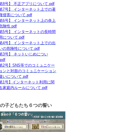
第8号】 不正アプリについて.pdf
第7号】 インターネット上での著
権侵害について.pdf
第6号】 インターネット上の炎上
危険性.pdf
第5号】 インターネットの長時間
用について.pdf
第4号】 インターネット上での出
いの危険性について.pdf
第3号】 ネットいじめについ
pdf
第2号】SNS等でのコミュニケー
ョンと対面のコミュニケーション
違いについて.pdf
第1号】インターネット利用に関
る家庭内ルールについて.pdf
の子どもたち６つの誓い