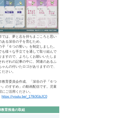
市では、夢と志を持ちまごころと思い
のある深谷の子を育むため、
の子『６つの誓い』を制定しました。
でも様々な手立てを通して取り組んで
りますので、よろしくお願いいたしま
それぞれの記事の中に、関連のあるふ
ちゃんの付いたロゴがありますので、
ください。
市教育委員会作成、「深谷の子『６つ
い』のすすめ」の
動画
配信です。児童
習にご活用ください。
：
https://youtu.be/_179i3GbJC0
康教育推進の取組