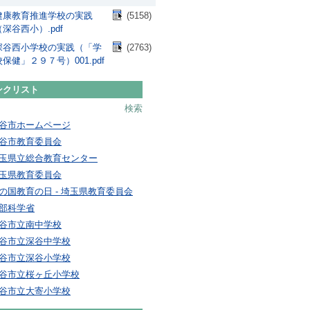
健康教育推進学校の実践
(5158)
（深谷西小）.pdf
深谷西小学校の実践（「学
(2763)
校保健」２９７号）001.pdf
ンクリスト
検索
谷市ホームページ
谷市教育委員会
玉県立総合教育センター
玉県教育委員会
の国教育の日 - 埼玉県教育委員会
部科学省
谷市立南中学校
谷市立深谷中学校
谷市立深谷小学校
谷市立桜ヶ丘小学校
谷市立大寄小学校