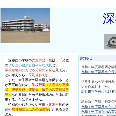
深
お知らせ
深谷西小学校の
児童の登下校
は、
「児童
の
よりよい健康と健やかな成長
と、
令和８年度深
谷西小学
学校敷地内における児童の安全
を最優先
」
令和８年度深谷市立深谷
との考えから、
原則
徒歩
です。
また、全保護者の駐車場を確保すること
児童生徒への盗撮行為
が不可能なため、
学校行事
（入学式や卒業
ンを作成しました。
式、授業参観、運動会、毎月の教育相談日
深谷市立学校における盗
等）
への参加のため学校敷地内に自由に駐
車することはできません。
深
谷西小学校 特別の
特別のやむを得ない事情
（
体調不良
の送
令和７年度深谷市立小学
迎や
教育相談日以外の面談等
）
がある場合
令和７年度特別の教育課
のみ、