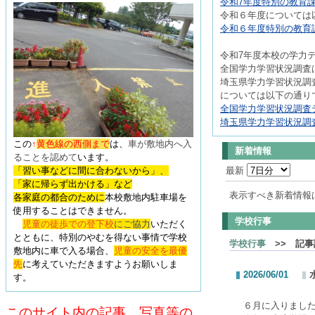
令和7年度特別の教育課
令和６年度については
令和６年度特別の教育課
令和7年度本校の学力
全国学力学習状況調査は
埼玉県学力学習状況調査
については以下の通り
全国学力学習状況調査テ
埼玉県学力学習状況調査
この
↑
黄色線の西側まで
は、
車が敷地内へ入
新着情報
ることを認めて
います
。
「習い事などに間に合わないから」、
最新
「家に帰らず出かける」など
表示すべき新着情報
各家庭の都合のために
本校敷地内駐車場を
使用することはできません。
学校行事
児童の徒歩での登下校
にご協力
いただく
とともに、特別のやむを得ない事情で学校
学校行事
>> 記事
敷地内に車で入る場合、
児童の安全を最優
先
に考えていただきますようお願いしま
2026/06/01
す。
６月に入りまし
このサイト内の記事、写真等の