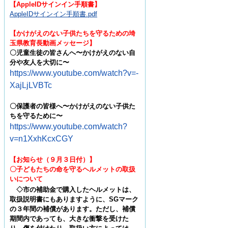
【
AppleIDサインイン手順書
】
AppleIDサインイン手順書.pdf
【かけがえのない子供たちを守るための埼
玉県教育長動画メッセージ】
〇児童生徒の皆さんへ〜かけがえのない自
分や友人を大切に〜
https://www.youtube.com/watch?v=-
XajLjLVBTc
〇
保護者の皆様へ〜かけがえのない子供た
ちを守るために〜
https://www.youtube.com/watch?
v=n1XxhKcxCGY
【お知らせ（９月３日付）】
〇子どもたちの命を守るヘルメットの取扱
いについて
◇
市の補助金で購入したヘルメットは、
取扱説明書にもありますように、
SG
マーク
の３年間の補償があります。た
だし、補償
期間内であっても、大きな衝撃を受けた