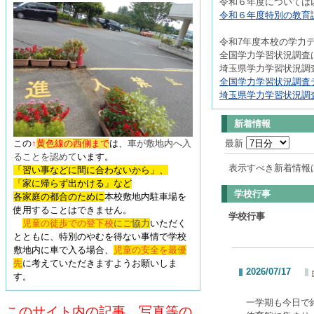
令和６年度については
令和６年度特別の教育課
令和7年度本校の学力
全国学力学習状況調査は
埼玉県学力学習状況調査
全国学力学習状況調査テ
埼玉県学力学習状況調査
新着情報
この
↑
黄色線の西側まで
は、
車が敷地内へ入
最新
ることを認めて
います
。
表示すべき新着情報
「習い事などに間に合わないから」、
「家に帰らず出かける」など
学校行事
各家庭の都合のために
本校敷地内駐車場を
使用することはできません。
学校行事
児童の徒歩での登下校
にご協力
いただく
とともに、特別のやむを得ない事情で学校
敷地内に車で入る場合、
児童の安全を最優
先
に考えていただきますようお願いしま
2026/07/17
す。
一学期も今日で
このサイト内の記事、写真等の