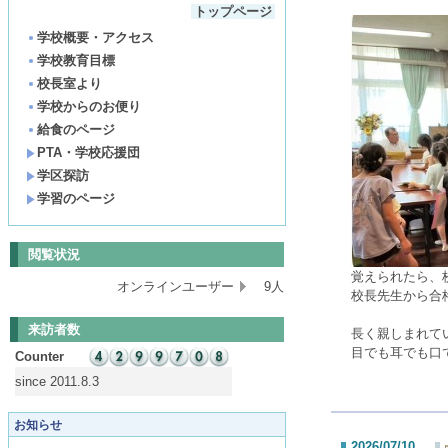
トップページ
学校概要・アクセス
学校教育目標
校長室より
学校からのお便り
給食のページ
PTA・学校応援団
学区探訪
学習のページ
閲覧状況
覚えられたら、
オンラインユーザー
9人
校長先生から合
来訪者数
長く親しまれて
目でも耳でも口
Counter
since 2011.8.3
お知らせ
2026/07/10