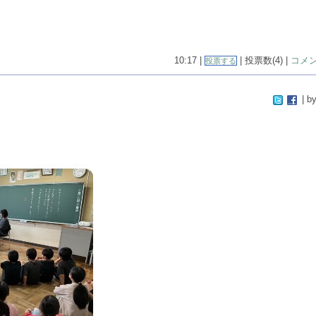
10:17 |
| 投票数(4) |
コメン
投票する
| by