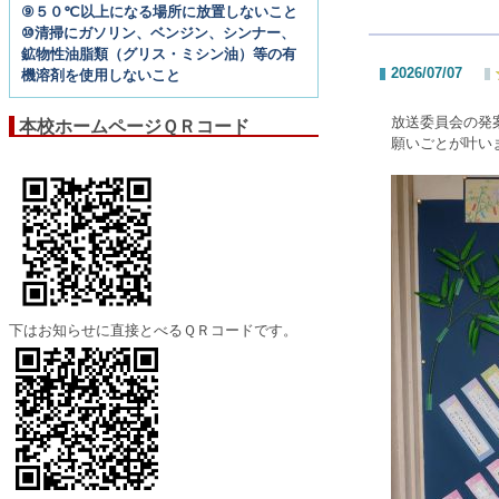
⑨５０℃以上になる場所に放置しないこと
⑩清掃にガソリン、ベンジン、シンナー、
鉱物性油脂類（グリス・ミシン油）等の有
2026/07/07
機溶剤を使用しないこと
放送委員会の発
本校ホームページＱＲコード
願いごとが叶い
下はお知らせに直接とべるＱＲコードです。