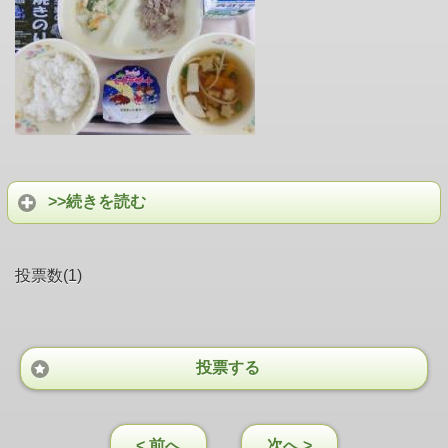
>>続きを読む
投票数(1)
投票する
< 前へ
次へ >