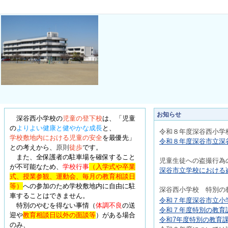
お知らせ
深谷西小学校の
児童の登下校
は、
「児童
の
よりよい健康と健やかな成長
と、
令和８年度深
谷西小学
学校敷地内における児童の安全
を最優先
」
令和８年度深谷市立深谷
との考えから、
原則
徒歩
です。
また、全保護者の駐車場を確保すること
児童生徒への盗撮行為
が不可能なため、
学校行事
（入学式や卒業
深谷市立学校における盗
式、授業参観、運動会、毎月の教育相談日
等）
への参加のため学校敷地内に自由に駐
深
谷西小学校 特別の
車することはできません。
令和７年度深谷市立小学
特別のやむを得ない事情
（
体調不良
の送
令和７年度特別の教育課
迎や
教育相談日以外の面談等
）
がある場合
令和7年度特別の教育課
のみ、