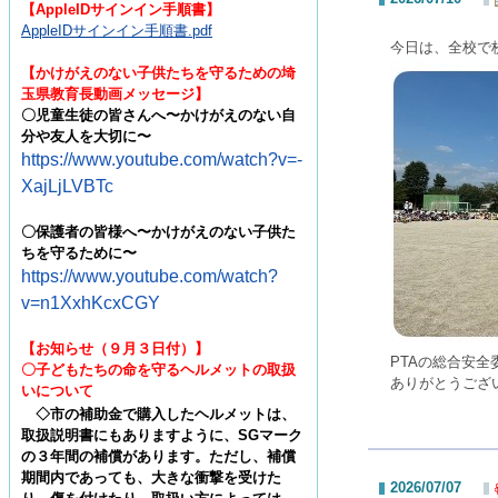
【
AppleIDサインイン手順書
】
AppleIDサインイン手順書.pdf
今日は、全校で
【かけがえのない子供たちを守るための埼
玉県教育長動画メッセージ】
〇児童生徒の皆さんへ〜かけがえのない自
分や友人を大切に〜
https://www.youtube.com/watch?v=-
XajLjLVBTc
〇
保護者の皆様へ〜かけがえのない子供た
ちを守るために〜
https://www.youtube.com/watch?
v=n1XxhKcxCGY
【お知らせ（９月３日付）】
PTAの総合安
〇子どもたちの命を守るヘルメットの取扱
ありがとうござ
いについて
◇
市の補助金で購入したヘルメットは、
取扱説明書にもありますように、
SG
マーク
の３年間の補償があります。た
だし、補償
期間内であっても、大きな衝撃を受けた
2026/07/07