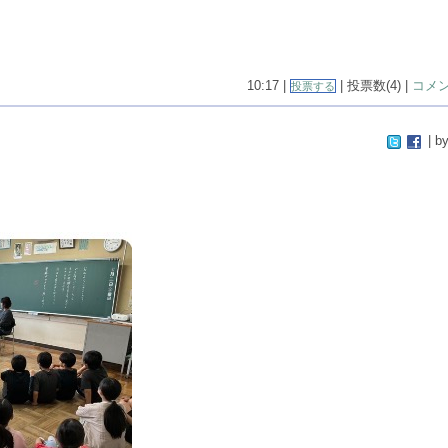
10:17 |
| 投票数(4) |
コメン
投票する
| by