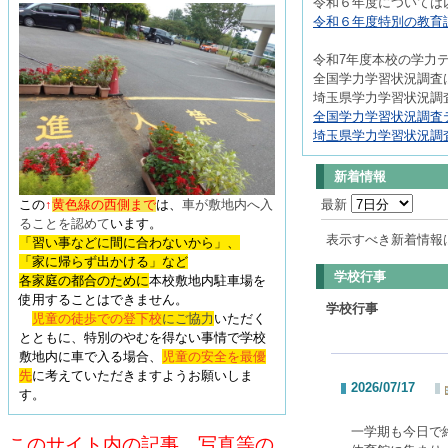
令和６年度については
令和６年度特別の教育課
令和7年度本校の学力
全国学力学習状況調査は
埼玉県学力学習状況調査
全国学力学習状況調査テ
埼玉県学力学習状況調査
新着情報
この
↑
黄色線の西側まで
は、
車が敷地内へ入
最新
ることを認めて
います
。
表示すべき新着情報
「習い事などに間に合わないから」、
「家に帰らず出かける」など
学校行事
各家庭の都合のために
本校敷地内駐車場を
使用することはできません。
学校行事
児童の徒歩での登下校
にご協力
いただく
とともに、特別のやむを得ない事情で学校
敷地内に車で入る場合、
児童の安全を最優
先
に考えていただきますようお願いしま
2026/07/17
す。
一学期も今日で
このサイト内の記事、写真等の