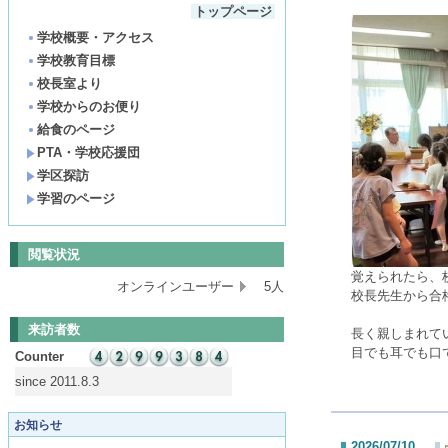
トップページ
学校概要・アクセス
学校教育目標
校長室より
学校からのお便り
給食のページ
PTA・学校応援団
学区探訪
学習のページ
閲覧状況
覚えられたら、
オンラインユーザー
5人
校長先生から合
来訪者数
長く親しまれて
目でも耳でも口
Counter
since 2011.8.3
お知らせ
2026/07/10