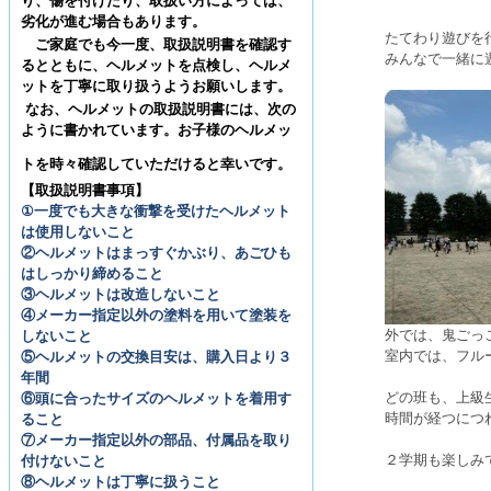
り、傷を付けたり、取扱い方によっては、
劣化が進む場合もあります。
たてわり遊びを
ご家庭でも今一度、取扱説明書を確認す
みんなで一緒に
るとともに、ヘルメットを点検し、ヘルメ
ットを丁寧に取り扱うようお願いします。
なお、ヘルメットの取扱説明書には、次の
ように書かれています。お子様のヘルメッ
トを時々確認していただけると幸いです。
【取扱説明書事項】
①一度でも大きな衝撃を受けたヘルメット
は使用しないこと
②ヘルメットはまっすぐかぶり、あごひも
はしっかり締めること
③ヘルメットは改造しないこと
④メーカー指定以外の塗料を用いて塗装を
外では、鬼ごっ
しないこと
室内では、フル
⑤ヘルメットの交換目安は、購入日より３
年間
どの班も、上級
⑥頭に合ったサイズのヘルメットを着用す
時間が経つにつ
ること
⑦メーカー指定以外の部品、付属品を取り
２学期も楽しみ
付けないこと
⑧ヘルメットは丁寧に扱うこと