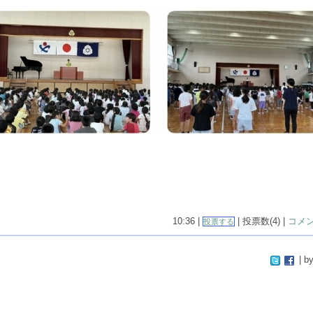
10:36 |
| 投票数(4) |
コメン
投票する
| by