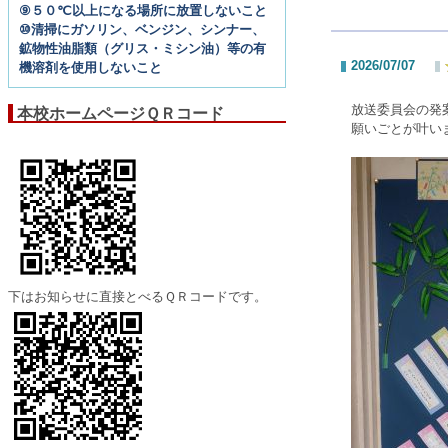
⑨５０℃以上になる場所に放置しないこと
⑩清掃にガソリン、ベンジン、シンナー、
鉱物性油脂類（グリス・ミシン油）等の有
2026/07/07
機溶剤を使用しないこと
放送委員会の発
本校ホームページＱＲコード
願いごとが叶い
下はお知らせに直接とべるＱＲコードです。