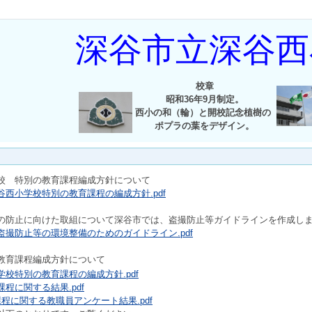
深谷市立深谷西
校章
昭和36年9月制定。
西小の和（輪）と開校記念植樹の
ポプラの葉をデザイン。
校 特別の教育課程編成方針について
西小学校特別の教育課程の編成方針.pdf
の防止に向けた取組について深谷市では、盗撮防止等ガイドラインを作成し
撮防止等の環境整備のためのガイドライン.pdf
教育課程編成方針について
校特別の教育課程の編成方針.pdf
程に関する結果.pdf
程に関する教職員アンケート結果.pdf