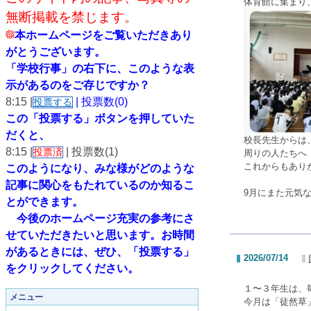
体育館に集まり
無断掲載を禁じます。
本ホームページをご覧いただきあり
がとうございます。
「学校行事」の右下に、このような表
示があるのをご存じですか？
8:15 |
| 投票数(0)
投票する
この「投票する」ボタンを押していた
だくと、
校長先生からは
8:15 |
| 投票数(1)
投票済
周りの人たちへ
これからもあり
このようになり、
みな様がどのような
記事に関心をもたれているのか知るこ
9月にまた元気
とができます。
今後のホームページ充実の参考にさ
せていただきたいと思います。
お時間
があるときには、ぜひ、「投票する」
2026/07/14
をクリックしてください。
１〜３年生は、
メニュー
今月は「徒然草